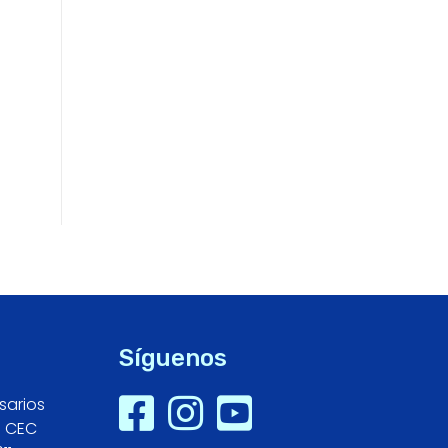
Síguenos
sarios
- CEC