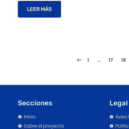
LEER MÁS
1
…
17
18
Secciones
Legal
Inicio
Aviso 
Sobre el proyecto
Políti