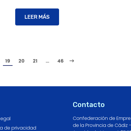
LEER MÁS
19
20
21
…
46
Contacto
Confederación de Empre
legal
de la Provincia de Cádiz 
ca de privacidad