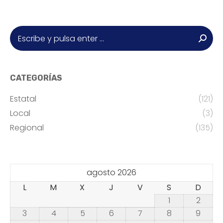
Buscar:
CATEGORÍAS
Estatal
(121)
Local
(3)
Regional
(135)
agosto 2026
L
M
X
J
V
S
D
1
2
3
4
5
6
7
8
9