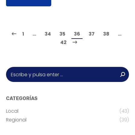
1
…
34
35
36
37
38
…
42
Buscar:
CATEGORÍAS
Local
(43)
Regional
(39)