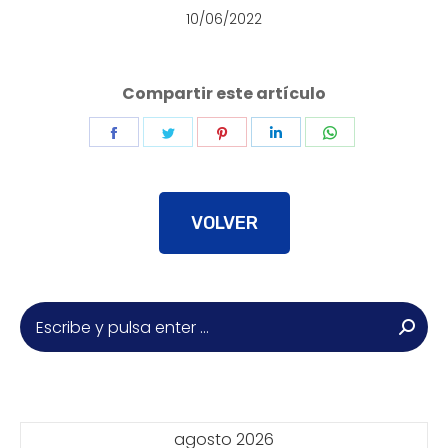
10/06/2022
Compartir este artículo
Share
Share
Share
Share
Share
on
on
on
on
on
Facebook
Twitter
Pinterest
LinkedIn
WhatsApp
VOLVER
Buscar:
agosto 2026