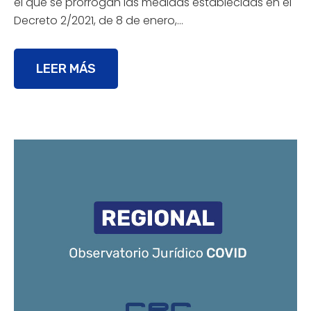
el que se prorrogan las medidas establecidas en el
Decreto 2/2021, de 8 de enero,…
LEER MÁS