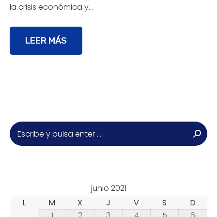
la crisis económica y…
LEER MÁS
Buscar:
junio 2021
L
M
X
J
V
S
D
1
2
3
4
5
6