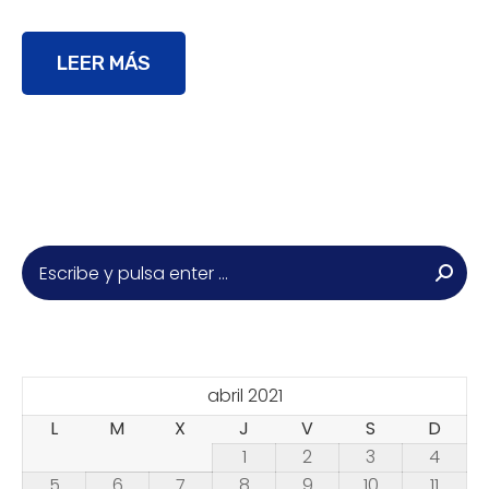
LEER MÁS
Buscar:
abril 2021
L
M
X
J
V
S
D
1
2
3
4
5
6
7
8
9
10
11