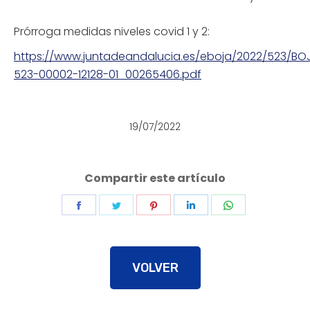
Prórroga medidas niveles covid 1 y 2:
https://www.juntadeandalucia.es/eboja/2022/523/BO
523-00002-12128-01_00265406.pdf
19/07/2022
Compartir este artículo
Share
Share
Share
Share
Share
on
on
on
on
on
Facebook
Twitter
Pinterest
LinkedIn
WhatsApp
VOLVER